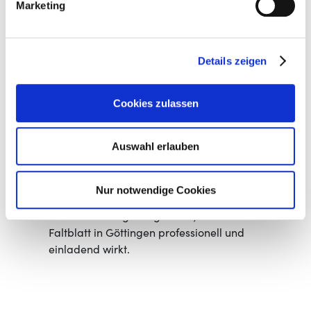
Marketing
Tipps für den erfolgreichen
Druck Ihrer Faltblätter und
Details zeigen
Falzflyer
Cookies zulassen
Beim Faltblätter-Druck ist es wichtig, den
Inhalt prägnant und übersichtlich zu
Auswahl erlauben
halten. Vermeiden Sie es, die Seiten mit zu
vielen Informationen zu überladen – so
bleibt Ihre Botschaft klar und
Nur notwendige Cookies
überzeugend. Ein ansprechendes,
schlichtes Design sorgt dafür, dass Ihr
Faltblatt in Göttingen professionell und
einladend wirkt.