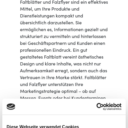
Faltblätter und Falzflyer sind ein effektives
Mittel, um Ihre Produkte und
Dienstleistungen kompakt und
übersichtlich darzustellen. Sie
ermöglichen es, Informationen gezielt und
strukturiert zu vermitteln und hinterlassen
bei Geschäftspartnern und Kunden einen
professionellen Eindruck. Ein gut
gestaltetes Faltblatt vereint ästhetisches
Design und klare Inhalte, was nicht nur
Aufmerksamkeit erregt, sondern auch das
Vertrauen in Ihre Marke stärkt. Faltblätter
und Falzflyer unterstützen Ihre
Marketingstrategie optimal – ob auf
Messen, Events oder bei Kundenterminen.
Sie sind ideal, um komplexe
Informationen einfach darzustellen und
das Interesse potenzieller Kunden zu
wecken.
Diese Webseite verwendet Cookies