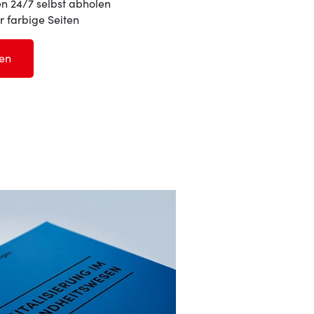
en 24/7 selbst abholen
ür farbige Seiten
en