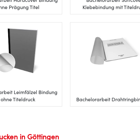
arbeit Hardcover Bindung
Bachelorarbeit Softcov
hne Prägung Titel
Klebebindung mit Titeldr
rbeit Leimfälzel Bindung
ohne Titeldruck
Bachelorarbeit Drahtringb
ucken in Göttingen