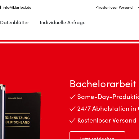
info@klartext.de
✓ kostenloser Versand
Datenblätter
Individuelle Anfrage
Bachelorarbeit
Same-Day-Produkti
24/7 Abholstation in
Kostenloser Versand
Jetzt entdecken