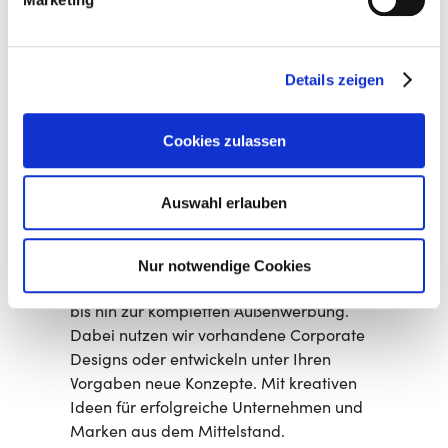
oder wollen eigene Ideen gestalterisch
umsetzen lassen? Unser Kreativteam
bestehend aus diplomierten
Details zeigen
Grafikdesigner*innen, erfahrenen
Mediengestalter*innen und
Cookies zulassen
Marketingfachleuten konzipiert und
gestaltet Mailings, Verpackungen,
Printprodukte, Werbeartikel,
Auswahl erlauben
Werbetextilien, Websites, Social-Media-
Kanäle und vieles mehr ganz nach Ihren
Vorstellungen. Von der Visitenkarte über
Nur notwendige Cookies
Website und individuelle Verpackungen
bis hin zur kompletten Außenwerbung.
Dabei nutzen wir vorhandene Corporate
Designs oder entwickeln unter Ihren
Vorgaben neue Konzepte. Mit kreativen
Ideen für erfolgreiche Unternehmen und
Marken aus dem Mittelstand.