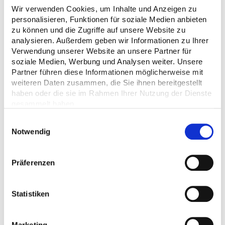
Wir verwenden Cookies, um Inhalte und Anzeigen zu
Fassaden- & Balkonbanner
personalisieren, Funktionen für soziale Medien anbieten
Absperrgitterplanen & Bandenwerbung
zu können und die Zugriffe auf unsere Website zu
analysieren. Außerdem geben wir Informationen zu Ihrer
Event- und Bühnenbanner
Verwendung unserer Website an unsere Partner für
Messebanner & Indoor-Präsentationen
soziale Medien, Werbung und Analysen weiter. Unsere
Partner führen diese Informationen möglicherweise mit
Ob 1 × 3 m, 1,5 × 5,5 m oder Ihr ganz
weiteren Daten zusammen, die Sie ihnen bereitgestellt
individuelles Sondermaß – wir drucken
haben oder die sie im Rahmen Ihrer Nutzung der Dienste
bereits ab Auflage 1.
gesammelt haben.
Einwilligungsauswahl
Notwendig
Individueller
Präferenzen
Gestaltungsservice: Kreative
Lösungen für Ihr
Statistiken
Unternehmen
Sie benötigen ein professionelles Layout
Marketing