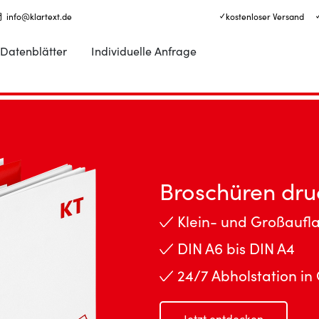
info@klartext.de
✓ kostenloser Versand
Datenblätter
Individuelle Anfrage
Broschüren dru
Klein- und Großaufl
DIN A6 bis DIN A4
24/7 Abholstation in
Jetzt entdecken