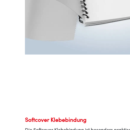
Softcover Klebebindung
Die Softcover Klebebindung ist besonders praktisc