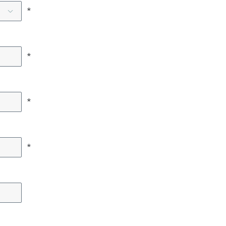
*
*
*
*