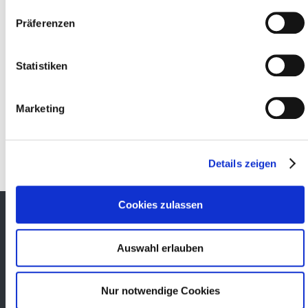
Präferenzen
Hinweis:
Alle mit einem Stern (*)
versehenen Felder sind
Pflichtfelder.
Statistiken
Ich stimme der
Datenschutzerklärung
zu.
Marketing
Absenden
Details zeigen
Cookies zulassen
Kontakt
Klartext GmbH
Auswahl erlauben
Am Güterverkehrszentrum 2
37073 Göttingen
Nur notwendige Cookies